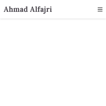
Ahmad Alfajri
M