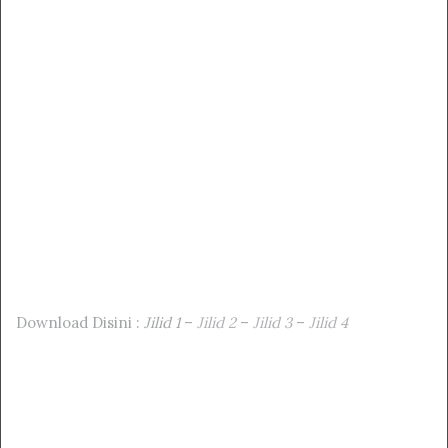
Download Disini :
Jilid 1
–
Jilid 2
–
Jilid 3
–
Jilid 4