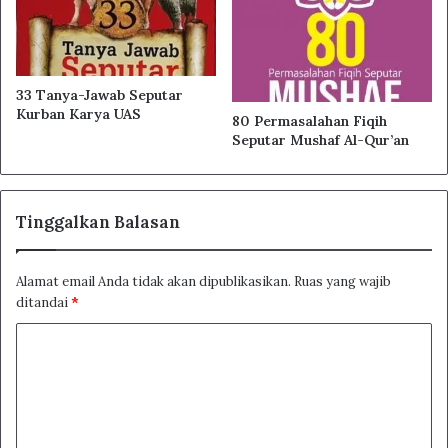
33 Tanya-Jawab Seputar
Kurban Karya UAS
80 Permasalahan Fiqih
Seputar Mushaf Al-Qur’an
Tinggalkan Balasan
Alamat email Anda tidak akan dipublikasikan.
Ruas yang wajib
ditandai
*
K
o
m
e