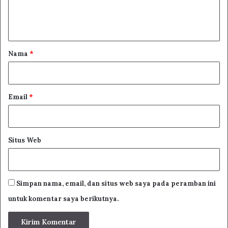
n
t
a
r
Nama
*
*
Email
*
Situs Web
Simpan nama, email, dan situs web saya pada peramban ini
untuk komentar saya berikutnya.