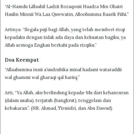
“Al-Hamdu Lillaahil Ladzii Rozaqonii Haadza Min Ghairi
Haulin Minnii Wa Laa Quwwatin, Alloohumma Baarik Fiihi.”
Artinya: “Segala puji bagi Allah, yang telah memberi rizqi
kepadaku dengan tidak ada daya dan kekuatan bagiku, ya
Allah semoga Engkau berkahi pada rizqiku.”
Doa Keempat
“Allaahumma innii a’uudzubika minal hadami wataraddii
wal ghammi wal gharaqi qal hariiq.”
Arti, “Ya Allah, aku berlindung kepada-Mu dari kehancuran
(dalam usaha), terjatuh (bangkrut), tenggelam dan
kebakaran”. (HR. Ahmad, Tirmidzi, dan Abu Dawud)