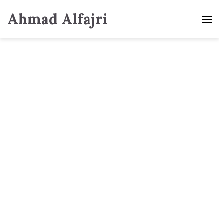
Ahmad Alfajri
M