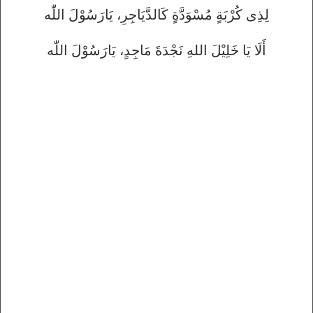
لِذِی کُرْبَةٍ مُسْوَدَّةٍ كَالدَّيَاجِرِ، يَارَسُوْلَ اللّٰه
أَلَا يَا خَلِيْلَ اللهِ نَجْدَةَ مَاجِدٍ، يَارَسُوْلَ اللّٰه