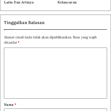
Latin Dan Artinya
Kelancaran
Tinggalkan Balasan
Alamat email Anda tidak akan dipublikasikan.
Ruas yang wajib
ditandai
*
K
o
m
e
n
t
a
r
Nama
*
*