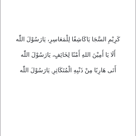
كَرِيْمِ السَّجَا يَاكَاشِفًا لِلْمَعَاسِرِ، يَارَسُوْلَ اللّٰه
أَلَا يَا أَمِيْنَ اللهِ أَمْنًا لِخَائِفٍ، يَارَسُوْلَ اللّٰه
أَتَى هَارِبًا مِنْ ذَنْبِهِ الْمُتَكَاثِرِ, يَارَسُوْلَ اللّٰه