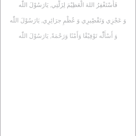
فَأَسْتَغْفِرُ اللهَ الْعَظِيْمَ لِزَلَّتِي, يَارَسُوْلَ اللّٰه
وَ عَجْزِي وَتَقْصِْيرِي وَ عُظْمِ جرَائِرِي, يَارَسُوْلَ اللّٰه
وَ أَسْأَلُْه تَوْفِيْقْا وَأَمْنًا وَرَحْمَةً, يَارَسُوْلَ اللّٰه