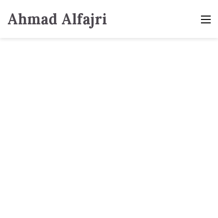
Ahmad Alfajri
M