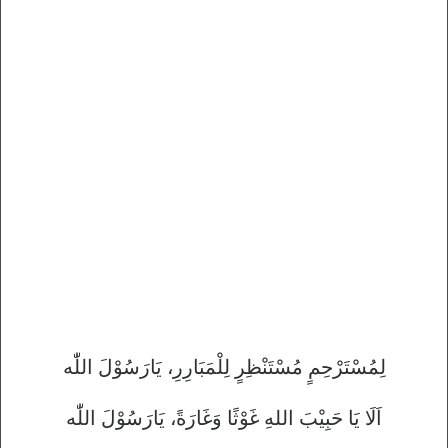
لِمُسْتَرْحِمٍ مُسْتَنْظِرٍ لِلْمَبَارِرِ، يَارَسُوْلَ اللّٰه
اَلَا يَا حَبِيْبَ اللهِ غَوْثًا وَغَارَةً، يَارَسُوْلَ اللّٰه