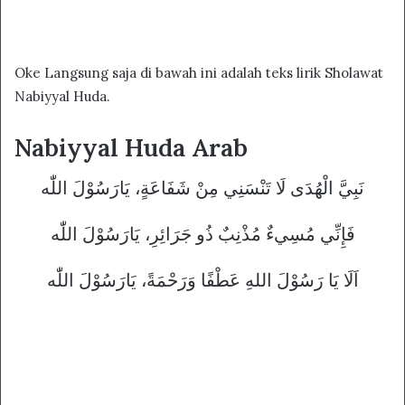
Oke Langsung saja di bawah ini adalah teks lirik Sholawat
Nabiyyal Huda.
Nabiyyal Huda Arab
نَبِيَّ الْهُدَی لَا تَنْسَنِي مِنْ شَفَاعَةٍ، يَارَسُوْلَ اللّٰه
فَإِنِّي مُسِيءٌ مُذْنِبٌ ذُو جَرَائِرِ، يَارَسُوْلَ اللّٰه
اَلَا يَا رَسُوْلَ اللهِ عَطْفًا وَرَحْمَةً، يَارَسُوْلَ اللّٰه