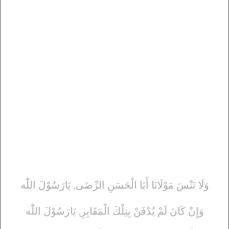
وَلَا تَنْسَ مَوْلَانَا أَبَا الْحَسَنِ الرِّضَی, يَارَسُوْلَ اللّٰه
وَإِنْ كَانَ لَمْ يُدْفَنْ بِتِلْكَ الْمَقَابِرِ, يَارَسُوْلَ اللّٰه