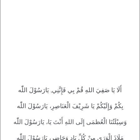
أَلَا يَا صَفِيَ اللهِ قُمْ بِي فَإِنَّنِي, يَارَسُوْلَ اللّٰه
بِکُمْ وَإِلَيْکُمْ يَا شَرِيْفَ الْعَنَاصِرِ، يَارَسُوْلَ اللّٰه
وَسِيْلَتُنَا الْعُظمَی إِلَی اللهِ أَنْتَ يَا، يَارَسُوْلَ اللّٰه
مَلَاذَ الْوَرَی مِنْ کُلِّ بَادٍ وَحَاضِرِ، يَارَسُوْلَ اللّٰه