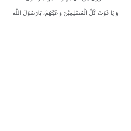
وَ يَا غَوْثَ کُلِّ الْمُسْلِمِيْنَ وَ غَيْثَهُمْ، يَارَسُوْلَ اللّٰه