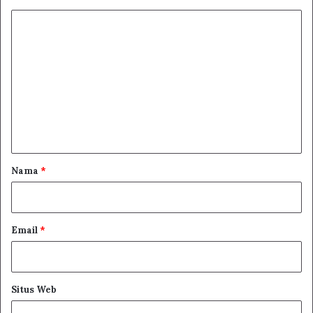
K
o
m
e
n
t
a
r
Nama
*
*
Email
*
Situs Web