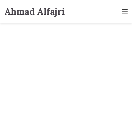
Ahmad Alfajri
M