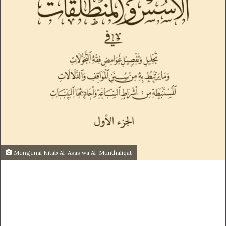
Mengenal Kitab Al-Asas wa Al-Munthaliqat