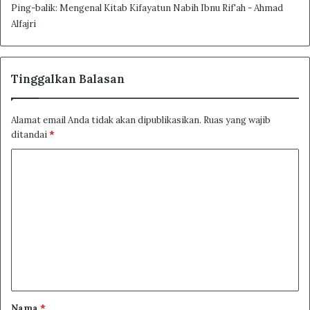
Ping-balik:
Mengenal Kitab Kifayatun Nabih Ibnu Rif'ah - Ahmad
Alfajri
Tinggalkan Balasan
Alamat email Anda tidak akan dipublikasikan.
Ruas yang wajib
ditandai
*
K
o
m
e
n
t
a
r
Nama
*