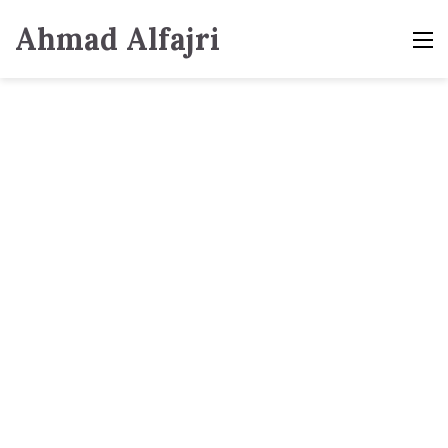
Ahmad Alfajri
M