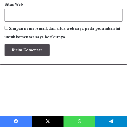
Situs Web
Simpan nama, email, dan situs web saya pada peramban ini
untuk komentar saya berikutnya.
Facebook
X
WhatsApp
Telegram