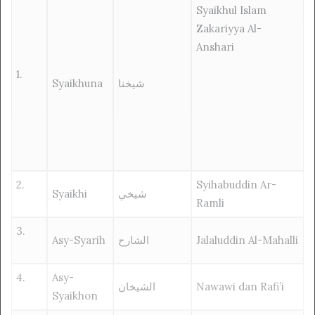
Syaikhul Islam
Zakariyya Al-
Anshari
1.
Syaikhuna
شيخنا
2.
Syihabuddin Ar-
Syaikhi
شيخي
Ramli
3.
Asy-Syarih
الشارح
Jalaluddin Al-Mahalli
4.
Asy-
الشيخان
Nawawi dan Rafi’i
Syaikhon