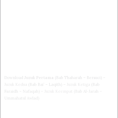
Download
Juzuk Pertama
(Bab Thaharah – Bersuci) –
Juzuk Kedua
(Bab Bai’ – Laqith) –
Juzuk Ketiga
(Bab
Faraidh – Nafaqah) –
Juzuk Keempat
(Bab Al-Jarah –
Ummahatul Awlad)