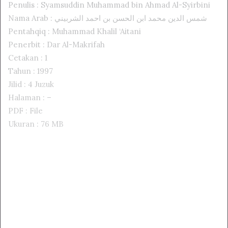
Penulis : Syamsuddin Muhammad bin Ahmad Al-Syirbini
Nama Arab : شمس الدين محمد ابن الحسن بن احمد الشربيني
Pentahqiq : Muhammad Khalil ‘Aitani
Penerbit : Dar Al-Makrifah
Cetakan : 1
Tahun : 1997
Jilid : 4 Juzuk
Halaman : –
PDF : File
Ukuran : 76 MB