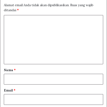
Alamat email Anda tidak akan dipublikasikan.
Ruas yang wajib
ditandai
*
K
o
m
e
n
t
a
r
Nama
*
*
Email
*