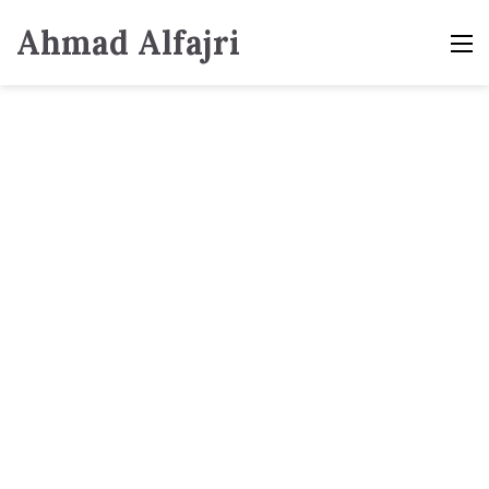
Ahmad Alfajri
M