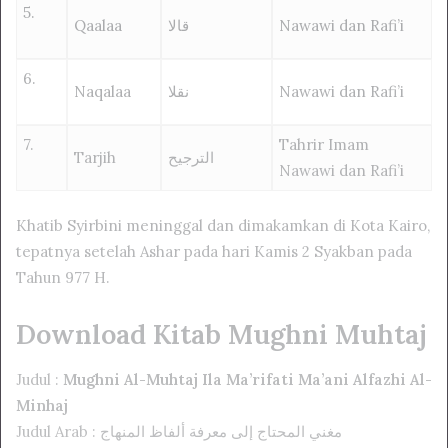
5.
Qaalaa
قالا
Nawawi dan Rafi’i
6.
Naqalaa
نقلا
Nawawi dan Rafi’i
7.
Tahrir Imam
Tarjih
الترجيح
Nawawi dan Rafi’i
Khatib Syirbini meninggal dan dimakamkan di Kota Kairo,
tepatnya setelah Ashar pada hari Kamis 2 Syakban pada
Tahun 977 H.
Download Kitab Mughni Muhtaj
Judul :
Mughni Al-Muhtaj Ila Ma’rifati Ma’ani Alfazhi Al-
Minhaj
Judul Arab : مغني المحتاج إلى معرفة ألفاظ المنهاج