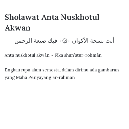
Sholawat Anta Nuskhotul
Akwan
أنت نسخة الأکوان ۰۞۰ فيك صنعة الرحمن
Anta nuskhotul akwân ~ Fîka shun’atur-rohmân
Engkau rupa alam semesta, dalam dirimu ada gambaran
yang Maha Penyayang ar-rahman