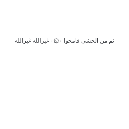
ثم من الحشی فامحوا ۰۞۰ غيرالله غيرالله