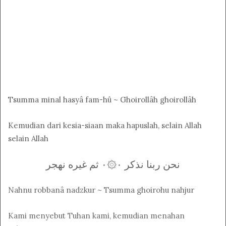
Tsumma minal hasyâ fam-hû ~ Ghoirollâh ghoirollâh
Kemudian dari kesia-siaan maka hapuslah, selain Allah
selain Allah
نحن ربنا نذکر ۰۞۰ ثم غيره نهجر
Nahnu robbanâ nadzkur ~ Tsumma ghoirohu nahjur
Kami menyebut Tuhan kami, kemudian menahan