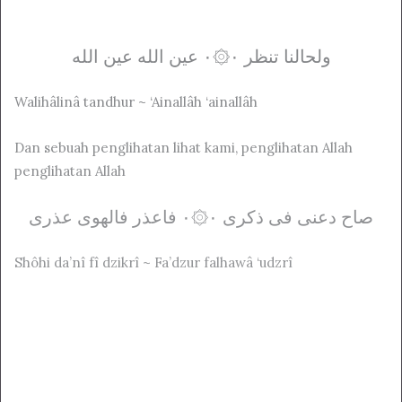
ولحالنا تنظر ۰۞۰ عين الله عين الله
Walihâlinâ tandhur ~ ‘Ainallâh ‘ainallâh
Dan sebuah penglihatan lihat kami, penglihatan Allah
penglihatan Allah
صاح دعنی فی ذکری ۰۞۰ فاعذر فالهوی عذری
Shôhi da’nî fî dzikrî ~ Fa’dzur falhawâ ‘udzrî