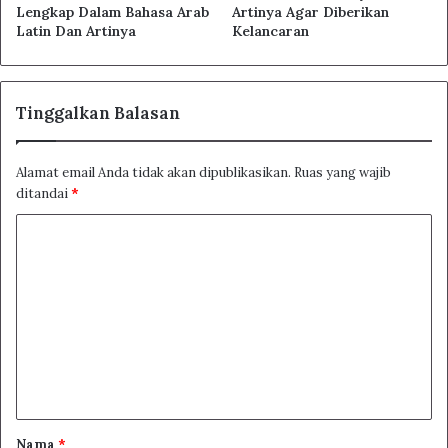
Lengkap Dalam Bahasa Arab
Artinya Agar Diberikan
Latin Dan Artinya
Kelancaran
Tinggalkan Balasan
Alamat email Anda tidak akan dipublikasikan.
Ruas yang wajib
ditandai
*
K
o
m
e
n
t
a
r
Nama
*