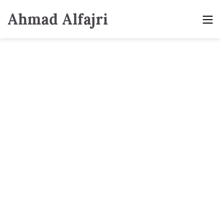
Ahmad Alfajri
M