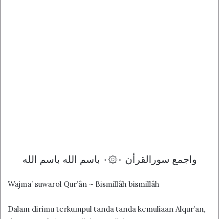
واجمع سورالقرأن ۰۞۰ باسم الله باسم الله
Wajma’ suwarol Qur’ân ~ Bismillâh bismillâh
Dalam dirimu terkumpul tanda tanda kemuliaan Alqur’an,