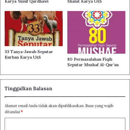
Karya Yusuf Qardhawi
Shalat Karya UAS
33 Tanya-Jawab Seputar
Kurban Karya UAS
80 Permasalahan Fiqih
Seputar Mushaf Al-Qur’an
Tinggalkan Balasan
Alamat email Anda tidak akan dipublikasikan.
Ruas yang wajib
ditandai
*
K