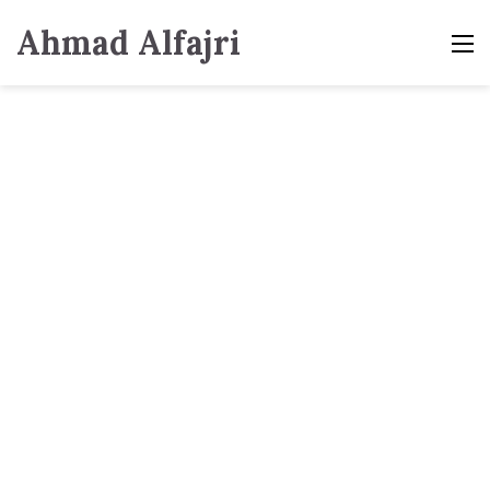
Ahmad Alfajri
M