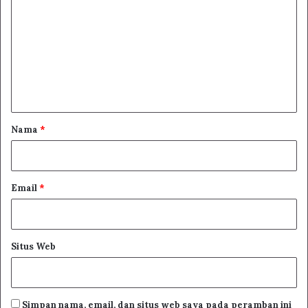
o
m
e
n
t
a
r
Nama
*
*
Email
*
Situs Web
Simpan nama, email, dan situs web saya pada peramban ini