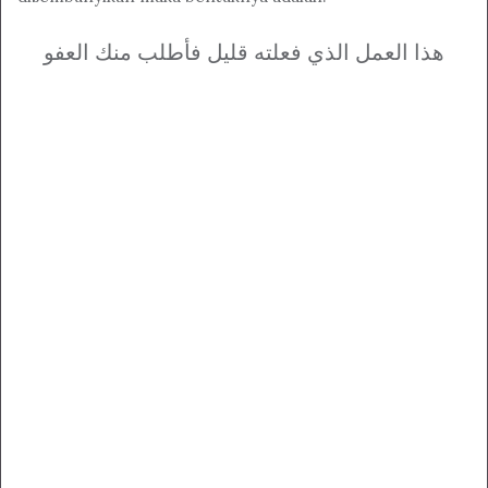
هذا العمل الذي فعلته قليل فأطلب منك العفو