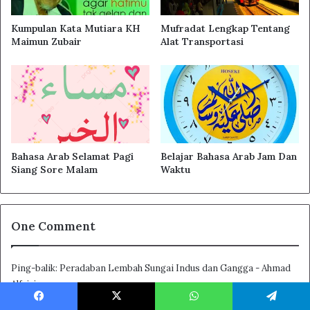
Kumpulan Kata Mutiara KH
Mufradat Lengkap Tentang
Maimun Zubair
Alat Transportasi
Bahasa Arab Selamat Pagi
Belajar Bahasa Arab Jam Dan
Siang Sore Malam
Waktu
One Comment
Ping-balik:
Peradaban Lembah Sungai Indus dan Gangga - Ahmad
Alfajri
Facebook
X
WhatsApp
Telegram