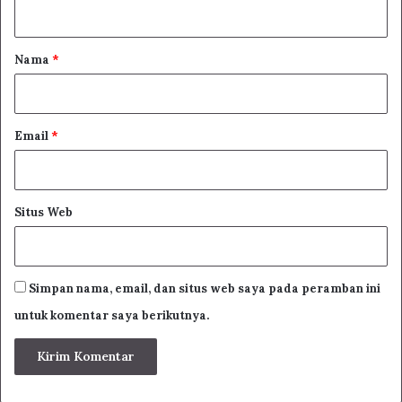
t
a
r
Nama
*
*
Email
*
Situs Web
Simpan nama, email, dan situs web saya pada peramban ini
untuk komentar saya berikutnya.