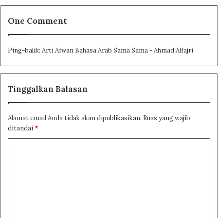
One Comment
Ping-balik:
Arti Afwan Bahasa Arab Sama Sama - Ahmad Alfajri
Tinggalkan Balasan
Alamat email Anda tidak akan dipublikasikan.
Ruas yang wajib
ditandai
*
K
o
m
e
n