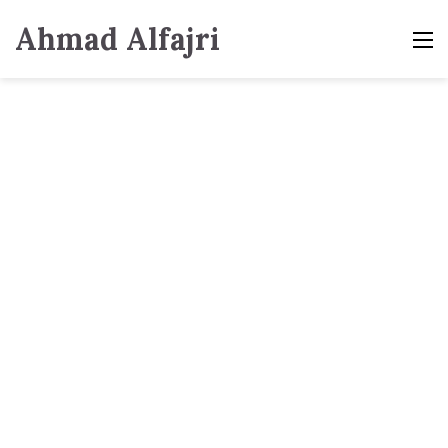
Ahmad Alfajri
M