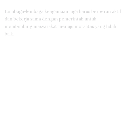
Lembaga-lembaga keagamaan juga harus berperan aktif
dan bekerja sama dengan pemerintah untuk
membimbing masyarakat menuju moralitas yang lebih
baik.