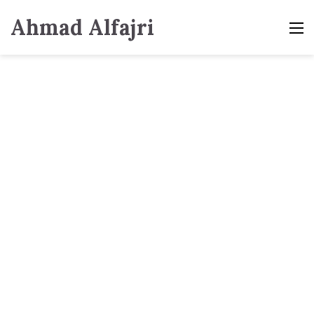
Ahmad Alfajri
M