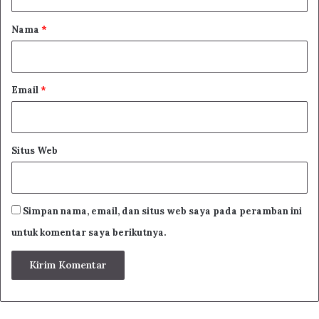
a
r
Nama
*
*
Email
*
Situs Web
Simpan nama, email, dan situs web saya pada peramban ini
untuk komentar saya berikutnya.