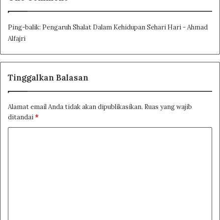
Ping-balik:
Pengaruh Shalat Dalam Kehidupan Sehari Hari - Ahmad
Alfajri
Tinggalkan Balasan
Alamat email Anda tidak akan dipublikasikan.
Ruas yang wajib
ditandai
*
K
o
m
e
n
t