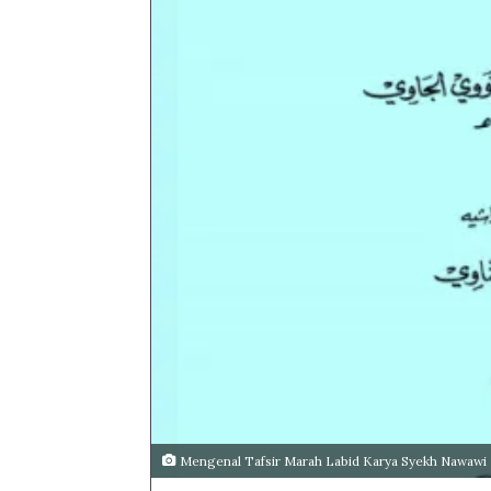
Mengenal Tafsir Marah Labid Karya Syekh Nawawi