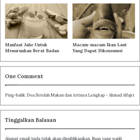
Manfaat Jahe Untuk
Macam-macam Ikan Laut
Menurunkan Berat Badan
Yang Dapat Dikonsumsi
One Comment
Ping-balik:
Doa Setelah Makan dan Artinya Lengkap - Ahmad Alfajri
Tinggalkan Balasan
Alamat email Anda tidak akan dipublikasikan.
Ruas yang wajib