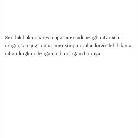
Sendok bukan hanya dapat menjadi penghantar suhu
dingin, tapi juga dapat menyimpan suhu dingin lebih lama
dibandingkan dengan bahan logam lainnya.