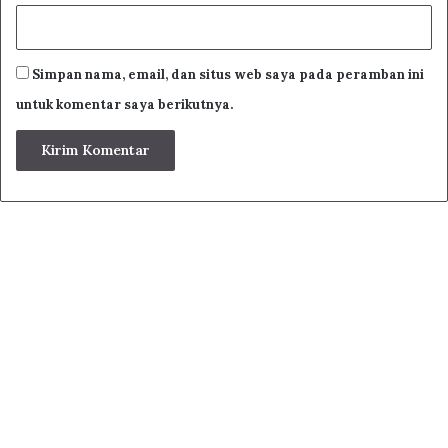
Simpan nama, email, dan situs web saya pada peramban ini
untuk komentar saya berikutnya.