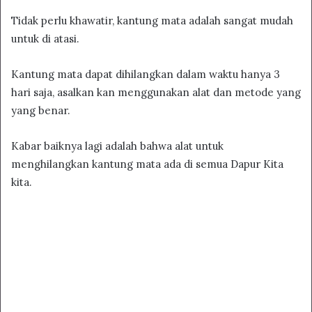
Tidak perlu khawatir, kantung mata adalah sangat mudah
untuk di atasi.
Kantung mata dapat dihilangkan dalam waktu hanya 3
hari saja, asalkan kan menggunakan alat dan metode yang
yang benar.
Kabar baiknya lagi adalah bahwa alat untuk
menghilangkan kantung mata ada di semua Dapur Kita
kita.