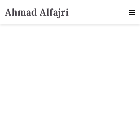
Ahmad Alfajri
M