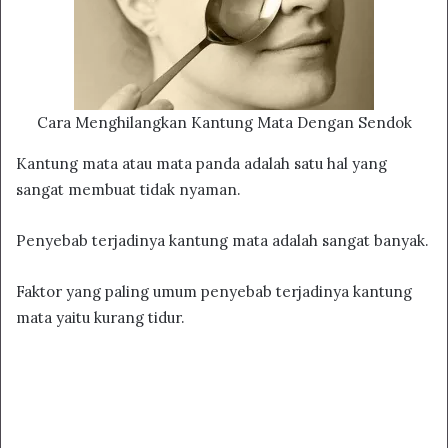
Cara Menghilangkan Kantung Mata Dengan Sendok
Kantung mata atau mata panda adalah satu hal yang
sangat membuat tidak nyaman.
Penyebab terjadinya kantung mata adalah sangat banyak.
Faktor yang paling umum penyebab terjadinya kantung
mata yaitu kurang tidur.