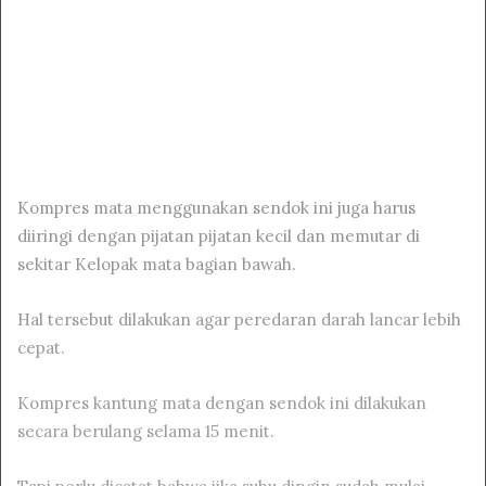
Kompres mata menggunakan sendok ini juga harus
diiringi dengan pijatan pijatan kecil dan memutar di
sekitar Kelopak mata bagian bawah.
Hal tersebut dilakukan agar peredaran darah lancar lebih
cepat.
Kompres kantung mata dengan sendok ini dilakukan
secara berulang selama 15 menit.