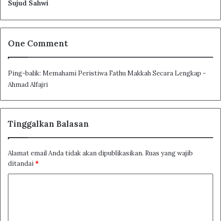
Sujud Sahwi
One Comment
Ping-balik:
Memahami Peristiwa Fathu Makkah Secara Lengkap -
Ahmad Alfajri
Tinggalkan Balasan
Alamat email Anda tidak akan dipublikasikan.
Ruas yang wajib
ditandai
*
K
o
m