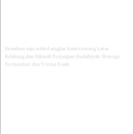
Demikian saja artikel singkat kami tentang Latar
Belakang dan Hikmah Perjanjian Hudaibiyah. Semoga
Bermanfaat dan Terima Kasih