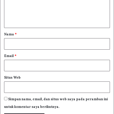
e
n
t
a
r
Nama
*
*
Email
*
Situs Web
Simpan nama, email, dan situs web saya pada peramban ini
untuk komentar saya berikutnya.