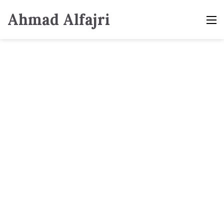
Ahmad Alfajri
M