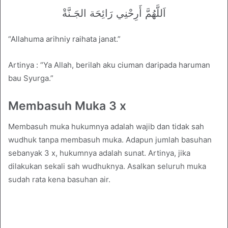
اَللَّهُمَّ أَرِحْنِي رَائِحَة الجَـنَّةْ
“Allahuma arihniy raihata janat.”
Artinya : “Ya Allah, berilah aku ciuman daripada haruman
bau Syurga.”
Membasuh Muka 3 x
Membasuh muka hukumnya adalah wajib dan tidak sah
wudhuk tanpa membasuh muka. Adapun jumlah basuhan
sebanyak 3 x, hukumnya adalah sunat. Artinya, jika
dilakukan sekali sah wudhuknya. Asalkan seluruh muka
sudah rata kena basuhan air.