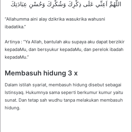
اللَّهُمَّ اَعِنِّي عَلَى ذِكْرِكَ وَشُكْرِكَ وَحُسْنِ عِبَادَتِكَ
“Allahumma aini alay dzikrika wasukrika wahusni
ibadatika.”
Artinya : “Ya Allah, bantulah aku supaya aku dapat berzikir
kepadaMu, dan bersyukur kepadaMu, dan perelok ibadah
kepadaMu.”
Membasuh hidung 3 x
Dalam istilah syariat, membasuh hidung disebut sebagai
Istinsyaq. Hukumnya sama seperti berkumur kumur yaitu
sunat. Dan tetap sah wudhu tanpa melakukan membasuh
hidung.