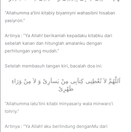
“Allahumma a’tini kitabiy biyamiyni wahasibni hisaban
yasiyron.”
Artinya : “Ya Allah! berikanlah kepadaku kitabku dari
sebelah kanan dan hitunglah amalanku dengan
perhitungan yang mudah.”
Setelah membasuh tangan kiri, bacalah doa ini:
اَللَّهُمَّ لاَ تُعْطِنِى كِتاَبِى مِنْ يَساَرِىْ وَ لاَ مِنْ وَرَاءِ
ظَهْرِىْ
“Allahumma latu’tini kitabi minyasariy wala minwaro’i
tohriy.”
Artinya : “Ya Allah! aku berlindung denganMu dari