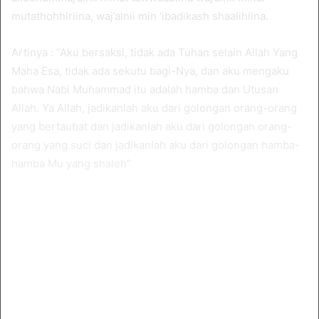
mutathohhiriina, waj’alnii min ‘ibadikash shaalihiina.
Artinya : “Aku bersaksi, tidak ada Tuhan selain Allah Yang
Maha Esa, tidak ada sekutu bagi-Nya, dan aku mengaku
bahwa Nabi Muhammad itu adalah hamba dan Utusan
Allah. Ya Allah, jadikanlah aku dari golongan orang-orang
yang bertaubat dan jadikanlah aku dari golongan orang-
orang yang suci dan jadikanlah aku dari golongan hamba-
hamba Mu yang shaleh”