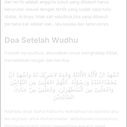
dari tertib adalah anggota tubuh yang dibasuh harus
berurutan sesuai dengan tertib yang sudah saya tulis
diatas. Artinya, tidak sah waudhuk jika yang dibasuh
pertama kali adalah kaki, lalu kepala dan seterusnya.
Doa Setelah Wudhu
Setelah berwudhuk
, disunatkan untuk menghadap kiblat,
menadahkan tangan dan berdoa:
اَشْهَدُ اَنْ لاَّاِلَهَ اِلاَّاللهُ وَحْدَهُ لاَشَرِيْكَ لَهُ وَاَشْهَدُ اَنَّ
مُحَمَّدًاعَبْدُهُ وَرَسُوْلُهُ. اَللّٰهُمَّ اجْعَلْنِىْ مِنَ التَّوَّابِيْنَ
وَاجْعَلْنِىْ مِنَ الْمُتَطَهِّرِيْنَ، وَجْعَلْنِيْ مِنْ عِبَادِكَ
الصَّالِحِيْنَ
Asyhadu allaa ilaaha illalloohu wahdahuu laa syariika lahu
wa asyhadu anna muhammadan ‘abduhuuwa rosuuluhuu,
alloohummaj’alnii minat tawwaabiina waj’alnii minal