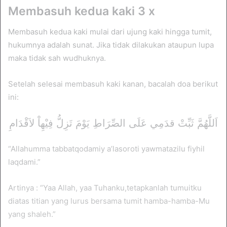
Membasuh kedua kaki 3 x
Membasuh kedua kaki mulai dari ujung kaki hingga tumit,
hukumnya adalah sunat. Jika tidak dilakukan ataupun lupa
maka tidak sah wudhuknya.
Setelah selesai membasuh kaki kanan, bacalah doa berikut
ini:
اَللَّهُمَّ ثَبِّتْ قدَمِي عَلَى الصِّرَاطِ يَوْمَ تَزِلُّ فِيْهِاْ لاَقْدَامِ
“Allahumma tabbatqodamiy a’lasoroti yawmatazilu fiyhil
laqdami.”
Artinya : “Yaa Allah, yaa Tuhanku,tetapkanlah tumuitku
diatas titian yang lurus bersama tumit hamba-hamba-Mu
yang shaleh.”