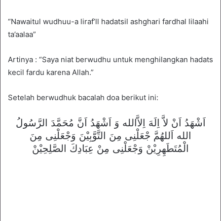
“Nawaitul wudhuu-a liraf’ll hadatsil ashghari fardhal lilaahi
ta’aalaa”
Artinya : “Saya niat berwudhu untuk menghilangkan hadats
kecil fardu karena Allah.”
Setelah berwudhuk bacalah doa berikut ini:
اَشْهَدُ اَنْ لاَّ اِلَهَ اِلاَّالله وَ اَشْهَدُ اَنَّ مُحَمَّدَ الرَّسُولُ
الله اَللهُمَّ جْعَلْنِى مِنَ التَّوَّبِيْنَ وَجْعَلْنِى مِنَ
الْمُتَطَهِرِيْنْ وَجْعَلْنِى مِنْ عِبَادِكَ الصَّلِحِيْنْ