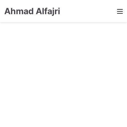
Ahmad Alfajri
M