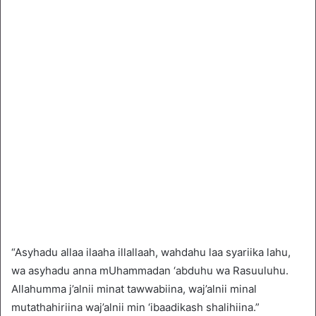
“Asyhadu allaa ilaaha illallaah, wahdahu laa syariika lahu,
wa asyhadu anna mUhammadan ‘abduhu wa Rasuuluhu.
Allahumma j’alnii minat tawwabiina, waj’alnii minal
mutathahiriina waj’alnii min ‘ibaadikash shalihiina.”