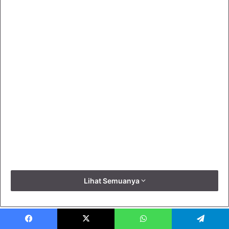
Lihat Semuanya
Facebook
X
WhatsApp
Telegram