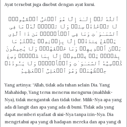
Ayat tersebut juga disebut dengan ayat kursi.
ٱللَّهُ لَاۤ إِلَـٰهَ إِلَّا هُوَ ٱلۡحَیُّ ٱلۡقَیُّومُۚ
لَا تَأۡخُذُهُۥ سِنَةࣱ وَلَا نَوۡمࣱۚ لَّهُۥ مَا فِی
ٱلسَّمَـٰوَ ٰ⁠تِ وَمَا فِی ٱلۡأَرۡضِۗ مَن ذَا ٱلَّذِی
یَشۡفَعُ عِندَهُۥۤ إِلَّا بِإِذۡنِهِۦۚ یَعۡلَمُ مَا
بَیۡنَ أَیۡدِیهِمۡ وَمَا خَلۡفَهُمۡۖ وَلَا یُحِیطُونَ
بِشَیۡءࣲ مِّنۡ عِلۡمِهِۦۤ إِلَّا بِمَا شَاۤءَۚ وَسِعَ
كُرۡسِیُّهُ ٱلسَّمَـٰوَ ٰ⁠تِ وَٱلۡأَرۡضَۖ وَلَا یَـُٔودُهُۥ
حِفۡظُهُمَاۚ وَهُوَ ٱلۡعَلِیُّ ٱلۡعَظِیمُ
Yang artinya: “Allah, tidak ada tuhan selain Dia. Yang
Mahahidup, Yang terus menerus mengurus (makhluk-
Nya), tidak mengantuk dan tidak tidur. Milik-Nya apa yang
ada di langit dan apa yang ada di bumi. Tidak ada yang
dapat memberi syafaat di sisi-Nya tanpa izin-Nya. Dia
mengetahui apa yang di hadapan mereka dan apa yang di