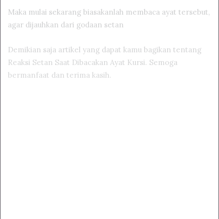
Maka mulai sekarang biasakanlah membaca ayat tersebut,
agar dijauhkan dari godaan setan
Demikian saja artikel yang dapat kamu bagikan tentang
Reaksi Setan Saat Dibacakan Ayat Kursi. Semoga
bermanfaat dan terima kasih.