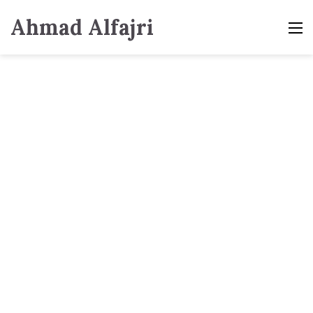
Ahmad Alfajri
M