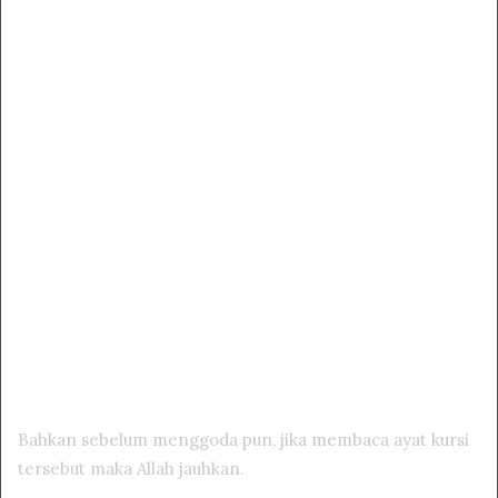
Bahkan sebelum menggoda pun, jika membaca ayat kursi
tersebut maka Allah jauhkan.