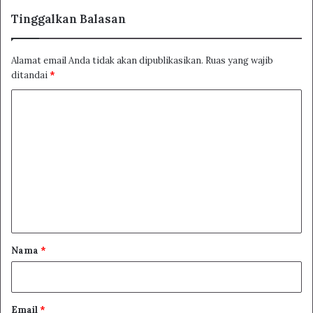
Tinggalkan Balasan
Alamat email Anda tidak akan dipublikasikan.
Ruas yang wajib
ditandai
*
K
o
m
e
n
t
a
r
Nama
*
*
Email
*