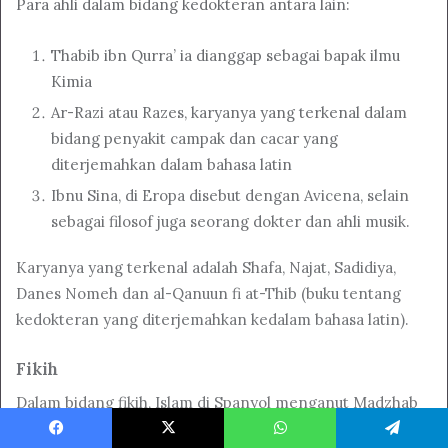
Para ahli dalam bidang kedokteran antara lain:
Thabib ibn Qurra’ ia dianggap sebagai bapak ilmu
Kimia
Ar-Razi atau Razes, karyanya yang terkenal dalam
bidang penyakit campak dan cacar yang
diterjemahkan dalam bahasa latin
Ibnu Sina, di Eropa disebut dengan Avicena, selain
sebagai filosof juga seorang dokter dan ahli musik.
Karyanya yang terkenal adalah Shafa, Najat, Sadidiya,
Danes Nomeh dan al-Qanuun fi at-Thib (buku tentang
kedokteran yang diterjemahkan kedalam bahasa latin).
Fikih
Dalam bidang fikih, Islam di Spanyol menganut Madzhab
Maliki yang diperkenalkan pertama kali oleh Ziyad bin
Facebook
X
WhatsApp
Telegram