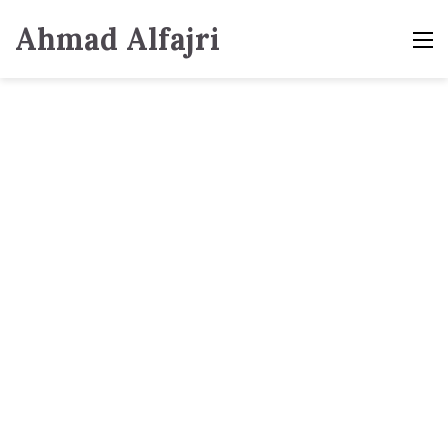
Ahmad Alfajri
M