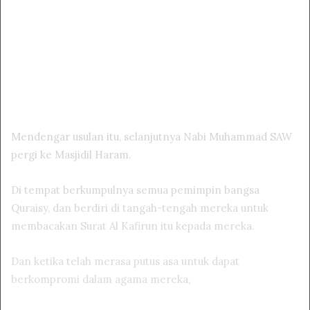
Mendengar usulan itu, selanjutnya Nabi Muhammad SAW
pergi ke Masjidil Haram.
Di tempat berkumpulnya semua pemimpin bangsa
Quraisy, dan berdiri di tangah-tengah mereka untuk
membacakan Surat Al Kafirun itu kepada mereka.
Dan ketika telah merasa putus asa untuk dapat
berkompromi dalam agama mereka,