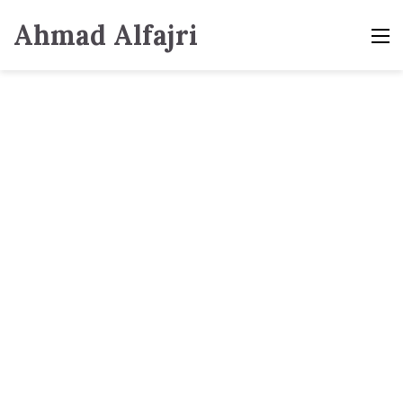
Ahmad Alfajri
M