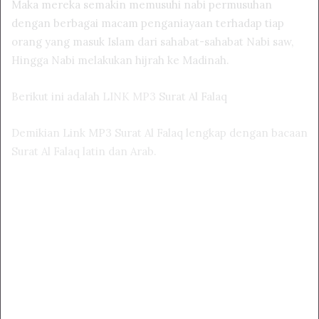
Maka mereka semakin memusuhi nabi permusuhan
dengan berbagai macam penganiayaan terhadap tiap
orang yang masuk Islam dari sahabat-sahabat Nabi saw,
Hingga Nabi melakukan hijrah ke Madinah.
Berikut ini adalah
LINK MP3
Surat Al Falaq
Demikian Link MP3 Surat Al Falaq lengkap dengan bacaan
Surat Al Falaq latin dan Arab.