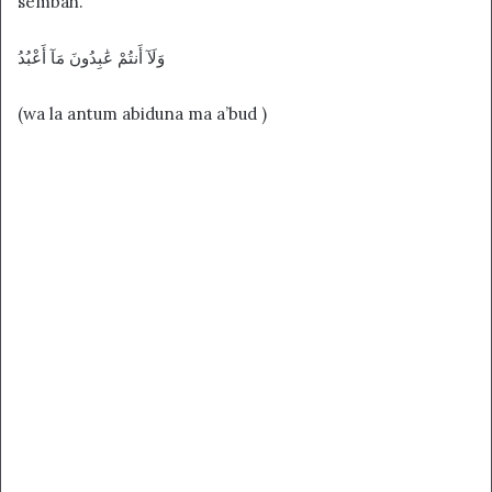
sembah.
وَلَآ أَنتُمْ عَٰبِدُونَ مَآ أَعْبُدُ
(wa la antum abiduna ma a’bud )