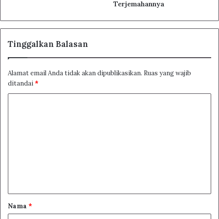
Terjemahannya
Tinggalkan Balasan
Alamat email Anda tidak akan dipublikasikan.
Ruas yang wajib
ditandai
*
K
o
m
e
n
t
a
r
Nama
*
*