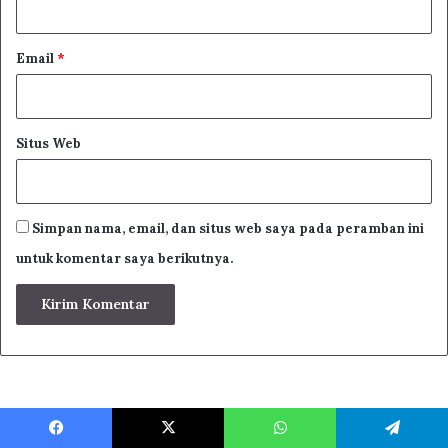
Email
*
Situs Web
Simpan nama, email, dan situs web saya pada peramban ini
untuk komentar saya berikutnya.
Facebook
X
WhatsApp
Telegram