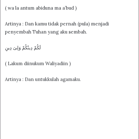
( wa la antum abiduna ma a’bud )
Artinya : Dan kamu tidak pernah (pula) menjadi
penyembah Tuhan yang aku sembah.
لَكُمْ دِينُكُمْ وَلِىَ دِينِ
( Lakum diinukum Waliyadiin )
Artinya : Dan untukkulah agamaku.