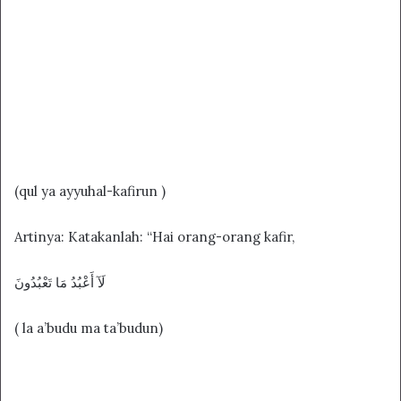
(qul ya ayyuhal-kafirun )
Artinya: Katakanlah: “Hai orang-orang kafir,
لَآ أَعْبُدُ مَا تَعْبُدُونَ
( la a’budu ma ta’budun)