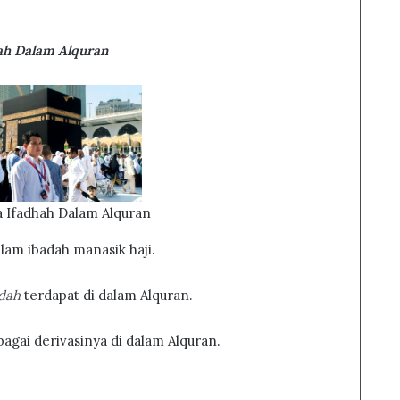
hah Dalam Alquran
a Ifadhah Dalam Alquran
alam ibadah manasik haji.
adah
terdapat di dalam Alquran.
gai derivasinya di dalam Alquran.