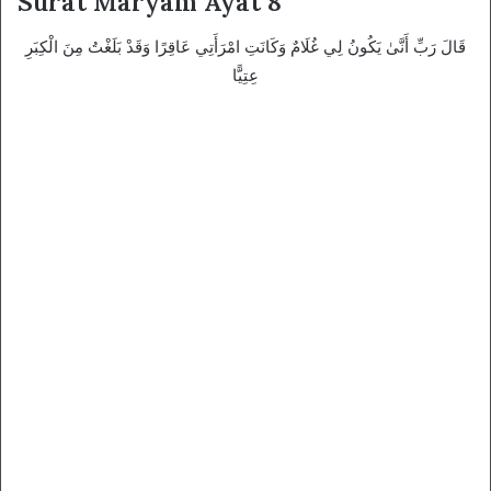
Surat Maryam Ayat 8
قَالَ رَبِّ أَنَّىٰ يَكُونُ لِي غُلَامٌ وَكَانَتِ امْرَأَتِي عَاقِرًا وَقَدْ بَلَغْتُ مِنَ الْكِبَرِ
عِتِيًّا