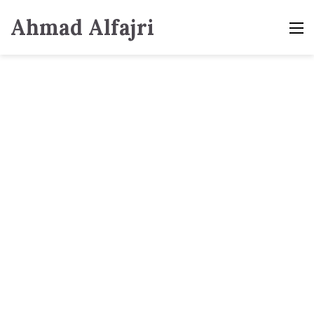
Ahmad Alfajri
M