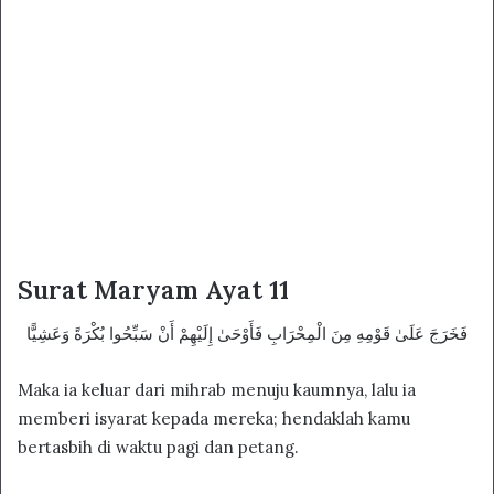
Surat Maryam Ayat 11
فَخَرَجَ عَلَىٰ قَوْمِهِ مِنَ الْمِحْرَابِ فَأَوْحَىٰ إِلَيْهِمْ أَنْ سَبِّحُوا بُكْرَةً وَعَشِيًّا
Maka ia keluar dari mihrab menuju kaumnya, lalu ia
memberi isyarat kepada mereka; hendaklah kamu
bertasbih di waktu pagi dan petang.