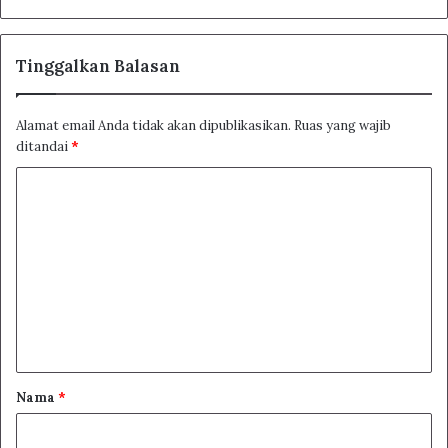
Tinggalkan Balasan
Alamat email Anda tidak akan dipublikasikan.
Ruas yang wajib
ditandai
*
K
o
m
e
n
t
a
r
Nama
*
*