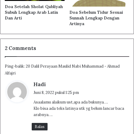
Doa Setelah Sholat Qabliyah
Doa Sebelum Tidur Sesuai
Subuh Lengkap Arab Latin
Sunnah Lengkap Dengan
Dan Arti
Artinya
2 Comments
Ping-balik:
20 Dalil Perayaan Maulid Nabi Muhammad - Ahmad
Alfajri
b
Hadi
e
Juni 8, 2022 pukul 1:25 pm
r
Asaalamu alaikum ust,apa ada bukunya….
k
Klo bisa ada teks latinya utk yg belum lancar baca
a
arabnya….
t
a
Balas
: