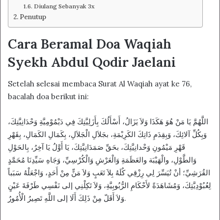
Diulang Sebanyak 3x
Penutup
Cara Beramal Doa Waqiah
Syekh Abdul Qodir Jaelani
Setelah selesai membaca Surat Al Waqiah ayat ke 76,
bacalah doa berikut ini:
اللَّهُمَّ يَا مَنْ هُوَ هَكَذَا وَلاَ يَزَالُ، أَسْأَلُكَ بِأَزَلِيَّتِكَ فِي دَيْمُوْمِيَّةِ وَحْدَانِيَّتِكَ،
وَبِكُلِّ آلائِكَ، وَبِقِدَمِ ذَاتِكَ الكَرِيْمَةِ، بجَلاَلِ الْجَلاَلِ، بِكَمَالِ الكَمَالِ، بِقَهْرِ
قَهْرِ مَيْمُونِ وَحْدانِيَّتِكَ، بحَقِّ صَمَدَانِيَّتِكَ، يَا أَوَّلُ يَا آخِرُ، بِالحَوْلِ
وَالطَّوْلِ، والْهَيْبَة والعَظَمَةِ وَالْعَرْشِ وَالْكُرْسِيِّ، وَجَاهِ سَيِّدِنَا مُحَمَّدٍ
القُرَشِيِّ؛ أنْ تُيَسِّرَ لِي رِزْقِي كُلَهُ بِلاَ تَعَبٍ وَلاَ مَنٍّ مِنْ أَحَدٍ، وَاجْعَلْهُ سَبَباً
لِعُبُوْدِيَّتِكَ، وَمُشَاهَدَةً لأَحْكَامِ الرُّبُوبِيَّةِ، وَلاَ تَكِلْنِي إلى نَفْسِي طَرْفَةَ عَيْنٍ
وَلاَ أَقَلّ مِنْ ذَلِكَ أَلَا إلى اللَّهِ تَصِيرُ الْأُمُورُ.