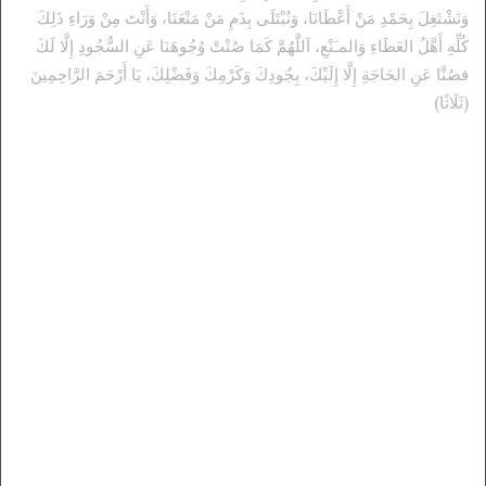
وَنَشْتَغِلَ بِحَمْدِ مَنْ أَعْطَانَا، وَنُبْتَلَى بِذَمِ مَنْ مَنْعَنَا، وَأَنْتَ مِنْ وَرَاءِ ذَلِكَ
كُلِّهِ أَهَّلُ العَطَاءِ وَالمـَنْعِ، اَللَّهُمَّ كَمَا صُنْتْ وُجُوهَنَا عَنِ السُّجُودِ إِلَّا لَكَ
فصُنَّا عَنِ الحَاجَةِ إِلَّا إِلَيْكَ، بِجُودِكَ وَكَرْمِكَ وَفَضْلِكَ، يَا أَرْحَمَ الرَّاحِمِينَ
(ثَلَاثًا)