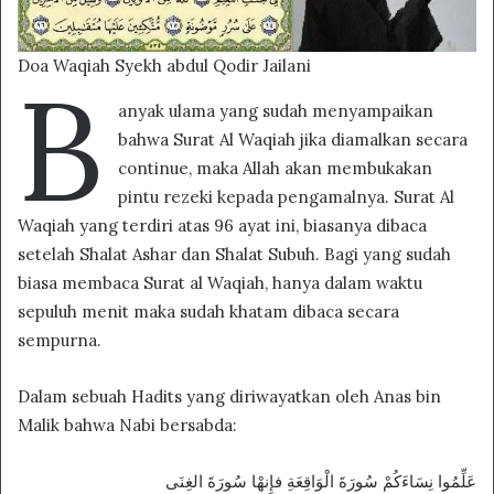
Doa Waqiah Syekh abdul Qodir Jailani
B
anyak ulama yang sudah menyampaikan
bahwa Surat Al Waqiah jika diamalkan secara
continue, maka Allah akan membukakan
pintu rezeki kepada pengamalnya. Surat Al
Waqiah yang terdiri atas 96 ayat ini, biasanya dibaca
setelah Shalat Ashar dan Shalat Subuh. Bagi yang sudah
biasa membaca Surat al Waqiah, hanya dalam waktu
sepuluh menit maka sudah khatam dibaca secara
sempurna.
Dalam sebuah Hadits yang diriwayatkan oleh Anas bin
Malik bahwa Nabi bersabda:
عَلِّمُوا نِسَاءَكُمْ سُورَةَ الْوَاقِعَةِ فإِنهْا سُورَةَ الغِنَى