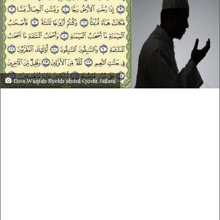
Doa Waqiah Syekh abdul Qodir Jailani