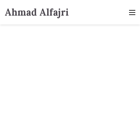
Ahmad Alfajri
M