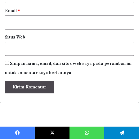
Email
*
Situs Web
Simpan nama, email, dan situs web saya pada peramban ini
untuk komentar saya berikutnya.
Facebook
X
WhatsApp
Telegram