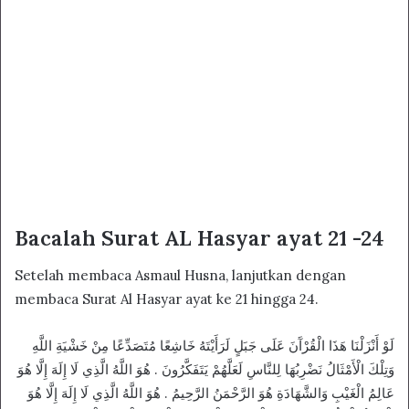
Bacalah Surat AL Hasyar ayat 21 -24
Setelah membaca Asmaul Husna, lanjutkan dengan
membaca Surat Al Hasyar ayat ke 21 hingga 24.
لَوْ أَنْزَلْنَا هَذَا الْقُرْآَنَ عَلَى جَبَلٍ لَرَأَيْتَهُ خَاشِعًا مُتَصَدِّعًا مِنْ خَشْيَةِ اللَّهِ
وَتِلْكَ الْأَمْثَالُ نَضْرِبُهَا لِلنَّاسِ لَعَلَّهُمْ يَتَفَكَّرُونَ . هُوَ اللَّهُ الَّذِي لَا إِلَهَ إِلَّا هُوَ
عَالِمُ الْغَيْبِ وَالشَّهَادَةِ هُوَ الرَّحْمَنُ الرَّحِيمُ . هُوَ اللَّهُ الَّذِي لَا إِلَهَ إِلَّا هُوَ