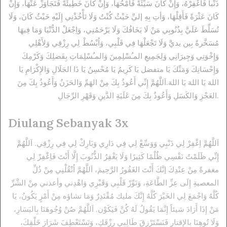
ذَنْباً فَاغْفِرْهُ، وَإِنْ كَانَ سَيِّئَةً فَاُمْحُهَا، وَإِنْ كَانَ خَطِيئَةً فَتَجَاوَزْ عَنْهَا، وَإِنْ
كَانَ عَثْرَةً فَأَقِلْهَا، وَأتِ بِهِ إليِّ حَيْثُ كُنْتُ وَلَا تَأْخُذْنِي إِلَيْهِ حَيْثُ كَانَ، وَلَا
تُسَلِّطَ عَلَيَّ بِذُنُوبِي مَنْ لَا يَخَافُكَ وَلَا يَرْحَمُنِي، وَاِجْعَلْ الدُّنْيَا وَمَا فِيهَا
مُسَخَّرةً بِين يديَّ وَلَا تَجْعَلْهَا فِي قَلْبِي، وَاُبْسُطْ لِي رِزْقِي وَلِأَهْلِي
وَإِخْوَتِي وَجِيرَانِي وَلِجَمِيعِ المـُسْلِمِينَ وَالمـُسْلِمَاتِ بِفَضلِكَ وَكَرْمِكَ
وَإِحْسَانِكَ وَمَنِّكَ يَا متفضل يَا كَرِيمُ يَا مُحْسِنُ يَا ذَا الجَلَالِ وَالإِكْرَامِ يَا
اللهَ يَا اللهَ يَا اللهَ.اَللَّهُمَّ إِنِّي أَعُوذُ بِكَ مِنْ الهَمِّ وَالحَزَنُ وَأَعُوذُ بِكَ مِنَ
العَجْزِ وَالكَسَلِ وَأَعُوذُ بِكَ مِنَ غَلَبَةِ الدَّينِ وَقَهْرِ الرِّجَالِ.
Diulang Sebanyak 3x
اَللَّهُمَّ اِغْفِرْ لِي ذَنْبِي وَوَسِّعْ لِي فِي دَارِي وَبَارِكْ لِي فِي رِزْقِي. اَللَّهُمَّ
إِنِّي ظَلَمْتُ نَفْسِي ظُلْمًا كَثِيرًا وَلَا يَغْفِرُ الذُّنُوبَ إِلَّا أَنْتَ فَاِغْفِرْ لِي
مغفرةً مِنْ عِنْدِكَ إنَّكَ أَنْتَ الغَفُورُ الرَّحِيمَ، اَللَّهُمَّ اُنْقُلْنِي مِنْ ذُلِّ
المعصيةِ إِلَى عِزِّ الطَّاعَةِ، وَنَوِّرْ قَلْبِي وَقَبْرِي وَاهْدِني وأعذني مِنْ الشَّرِّ
كُلَّهُ وَاجْمَعَ لِي الخَيْرَ كُلَّهُ إِنَّكَ مليك مُقْتَدِرٌ وَمَا تشاؤه مِنْ أَمْرٍ يَكُونُ، يَا
مَنْ إِذَا أَرَادَ شيئاً إِنَّمَا يَقُولُ لَهُ كُنَّ فَيَكَوْن. اَللَّهُمَّ صُنْ وُجُوهَنَا بِاليَسَارِ،
وَلَا تُوهِنَا بالإقتار فَنَسْتَرْزِقَ طَالِبِي رِزْقَكِ، وَنَسْتَعْطِفَ شَرَارَ خَلْقِكَ،