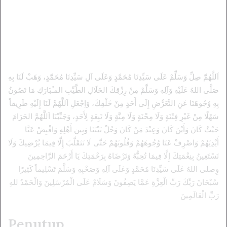
اَللَّهُمَّ صِلِّ وَسَلِّمْ عَلَى سَيِّدِنَا مُحَمَّدٍ وَعَلَى آلِ سَيِّدِنَا مُحَمَّدٍ، وَهَبْ لَنَا بِهِ
صَلَّى اللهُ عَلَيْهِ وَآلِهِ وَسَلَّمْ مِنْ رِزْقِكَ الحَلَالِ الطَّيِّبِ المـُبَارَكِ مَا تَصُونُ
بِهِ وُجُوهَنَا عَنِ التَّعَرُّضِ إِلَى أَحَدٍ مِنْ خَلْقِكَ، وَاِجْعَلِ اَللَّهُمَّ لَنَا إِلَيْهِ طَرِيقاً
سَهْلًا مِنْ غَيْرِ فِتْنَةٍ وَلَا مِحْنَةٍ وَلَا مِنَّةٍ وَلَا تَبِعَةٍ لِأَحَدٍ، وَجَنِّبْنَا اَللَّهُمَّ الحَرَامَ
حَيْثُ كَانَ وَأَيْنَ كَانَ وَعِنْدَ مَنْ كَانَ وَحُلْ بَيْنَنَا وَبِين أَهْلِهِ وَاقْبِضْ عَنَّا
أَيْدِيَهُمْ وَاصْرِفْ عَنَا وُجُوهَهُمْ وَقُلُوبَهُمْ حَتَّى لَا نَتَقَلَّبَ إِلَّا فِيمَا يُرْضِيكَ وَلَا
نَسْتَعِينُ بِنِعْمَتِكَ إِلَّا فِيمَا تُحِبُّهُ وَتَرْضَاهُ بِرَحْمَتِكَ يَا أَرْحَمَ الرَّاحِمِينَ
وِصلى اللهُ عَلَى سَيِّدِنَا مُحَمَّدٍ وَعَلَى آلِهِ وَصَحْبِهِ وَسَلَّمَ تَسْلِيماً كَثِيرًا
سُبْحَانَ رَبِّكَ رَبِّ الْعِزَّةِ عَمَّا يَصِفُونَ وَسَلَامٌ عَلَى الْمُرْسَلِينَ وَالْحَمْدُ للهِ
رَبِّ الْعَالَمِينَ
Penutup