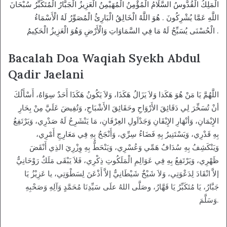
الْمَلِكُ الْقُدُّوسُ السَّلَامُ الْمُؤْمِنُ الْمُهَيْمِنُ الْعَزِيزُ الْجَبَّارُ الْمُتَكَبِّرُ سُبْحَانَ
اللَّهِ عَمَّا يُشْرِكُونَ . هُوَ اللَّهُ الْخَالِقُ الْبَارِئُ الْمُصَوِّرُ لَهُ الْأَسْمَاءُ
الْحُسْنَى يُسَبِّحُ لَهُ مَا فِي السَّمَاوَاتِ وَالْأَرْضِ وَهُوَ الْعَزِيزُ الْحَكِيمُ .
Bacalah Doa Waqiah Syekh Abdul
Qadir Jaelani
اللَّهُمَّ يَا مَنْ هُوَ هَكَذا وَلاَ يَزَالُ هَكَذَا، وَلاَ يَكُونُ هَكَذَا أَحَدٌ سِوَاهُ، أَسْأَلُكَ
أنْ تُسَخِّرَ لِي دَقَائِقَ الأَرْوَاحِ وحَقَائِقَ الأَشْبَاحِ، وَتُفِيضَ عَلَيَّ مِنْ بِحَارِ
الإِيْمَانِ، وَأنْهَارِ الإِيْقَانِ وَجَدْاَولِ العِرْفَانِ، مَا يَنْشَرِحُ لَهُ صَدْرِي، وَيَرْتَفِعُ
بِهِ قَدْرِي، وَيَسْتَنِيرُ بِهِ فَضَاءُ سِرِّي، وَأَنْجَحُ بِهِ فِي مَعَارِجِ أَمْرِي،
وَيَنْكَشِفُ بِهِ سُدَافُ هَمِّي وَعُسْرِي، وَيَنْحَطُّ بِهِ وِزْرِيَ الذِي أَنْقَضَ
ظَهْرِي، وَيَرْتَفِعُ بِهِ فِي عَوَالِمِ الْمَلَكُوتِ ذِكْرِي، فَلاَ يَبْقَى مَلَكٌ رَوْحَانِيٌّ
إلاَّ انْقَادَ لِدَعْوَتِي، وَلاَ شَيْخٌ شَيْطَانِيٌّ إلاَّ أَذْعَنَ لِسَطْوَتِي، يا عَزِيْزُ يَا
جَبَّارُ، يَا مُتَكَبِّرُ يَا قَهَّارُ، وصَلَّى اللهُ علَى سَيِّدِنَا مُحَمَّدٍ وَآلِهِ وَصَحْبِهِ
وَسَلَّمَ.