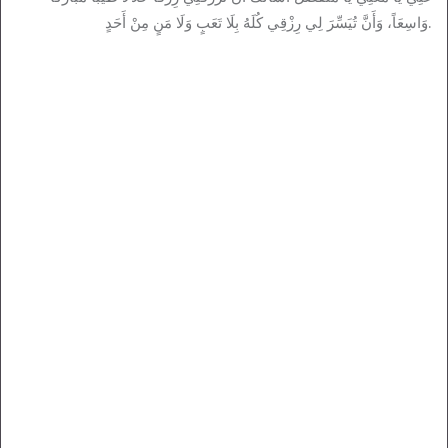
وَاسِعَاً، وَأَنَّ تُيَسِّرَ لِي رِزْقِي كُلَهُ بِلَا تَعَبٍ وَلَا مَنٍ مِنْ أَحَدٍ.