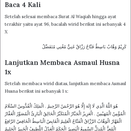
Baca 4 Kali
Setelah selesai membaca Surat Al Waqiah hingga ayat
terakhir yaitu ayat 96, bacalah wirid berikut ini sebanyak 4
X
كَرِيْمٌ وَهَّابٌ بَاسِطٌ فَتَّاحٌ رَزَّاقٌ غَنِيٌّ مُغْنِي مُتَفَضِّلٌ
Lanjutkan Membaca Asmaul Husna
1x
Setelah membaca wirid diatas, lanjutkan membaca Asmaul
Husna berikut ini sebanyak 1 x:
هُوَ اللَّهُ الَّذِي لَا إِلَهَ إِلَّا هُوَ الرَّحْمَنُ الرَّحِيمُ . الْمَلِكُ الْقُدُّوسُ السَّلَامُ
الْمُؤْمِنُ الْمُهَيْمِنُ . الْعَزِيزُ الْجَبَّارُ الْمُتَكَبِّرُ الْخَالِقُ الْبَارِئُ الْمُصَوِّرُ الْغَفَّارُ
الْقَهَّارُ الْوَهَّابُ الرَّزَّاقُ الْفَتَّاحُ الْعَلِيمُ الْقَابِضُ الْبَاسِطُ الْخَافِضُ الرَّافِعُ
الْمُعِزُّ الْمُذِلُّ السَّمِيعُ الْبَصِيرُ الْحَكَمُ الْعَدْلُ اللَّطِيفُ الْخَبِيرُ الْحَلِيمُ